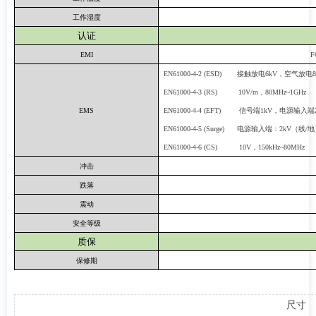
工作湿度
认证
EMI
F
EN61000-4-2 (ESD)
接触放电
6kV，空气放电8
EN61000-4-3 (RS)
10V/m，80MHz~1GHz
EMS
EN61000-4-4 (EFT)
信号端
1kV，电源输入端2
EN61000-4-5 (Surge)
电源输入端：
2kV（线/
EN61000-4-6 (CS)
10V，150kHz~80MHz
冲击
跌落
震动
安全等级
质保
保修期
尺寸