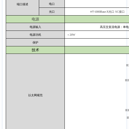
电口
端口描述
光口
4
个
1
0
00Base
-X光口
SC接口
电源
电源输入
高压交直流电源：单电
电源功耗
＜
20
W
保护
技术
IE
IE
以太网规范
IE
I