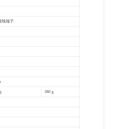
n接线端子
m
g
380 g