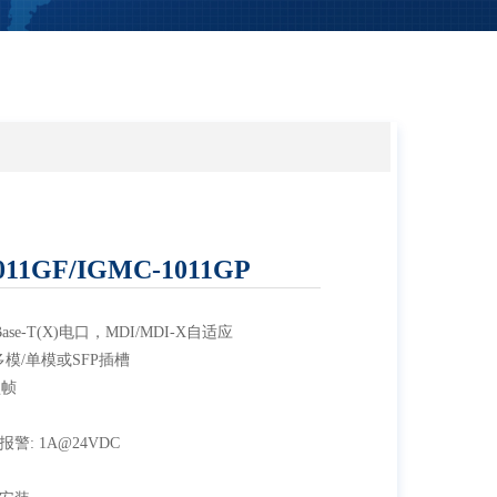
011GF/IGMC-1011GP
00Base-T(X)电口，MDI/MDI-X自适应
-X多模/单模或SFP插槽
型帧
: 1A@24VDC