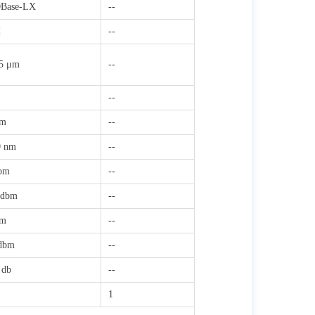
0Base-LX
--
模
--
25 μm
--
--
km
--
0 nm
--
dbm
--
 dbm
--
bm
--
 dbm
--
 db
--
1