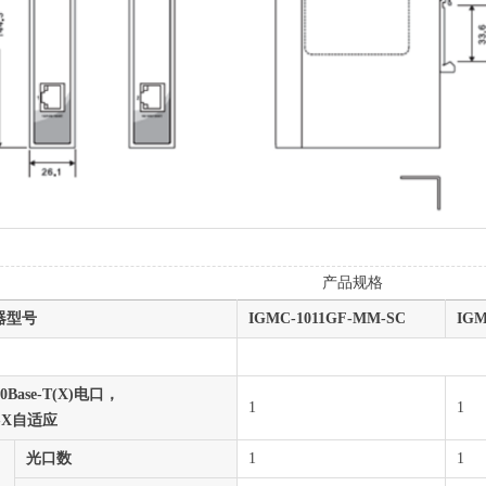
产品规格
器型号
IGMC-1011GF-MM-SC
IGM
000Base-T(X)电口，
1
1
I-X自适应
光口数
1
1