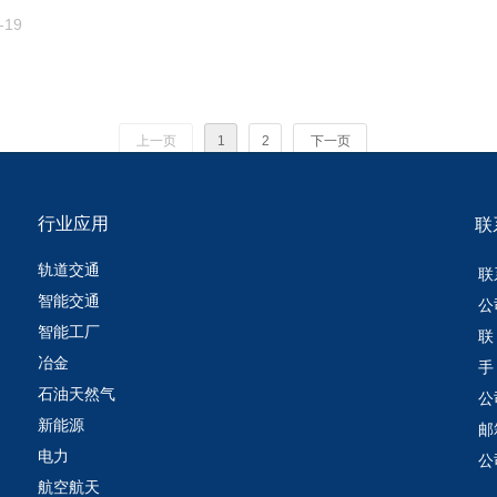
个人工作计划并完成公司分配的销售业绩；
-19
客户关系，定期拜访客户；
销售任务目标，不断优化客户的开发及运营管理。
完成公司下达的年度销售任务 与市场拓展目标；
销售人员的招聘、培训、 辅导、激励、业务评估；
上一页
1
2
下一页
行业应用
联
轨道交通
联
智能交通
公
智能工厂
联
冶金
手
石油天然气
公
新能源
邮箱
电力
公
航空航天