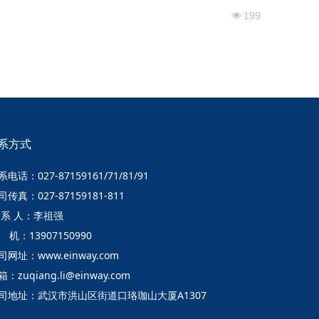
199
넶
系方式
系电话：027-87159161/71/81/91
司传真：027-87159181-811
 系 人：李祖强
 机：13907150990
司网址：www.einway.com
：zuqiang.li@einway.com
司地址：武汉市洪山区街道口珞珈山大厦A1307